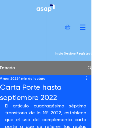
Inicia Sesión/Regístrate
Entrada
9 mar 2022
1 min de lectura
Carta Porte hasta
septiembre 2022
El artículo cuadragésimo séptimo 
transitorio de la MF 2022, establece 
que el uso del complemento carta 
porte a que se refieren las reglas 