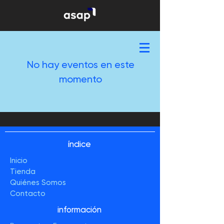
No hay eventos en este
momento
Inicia Sesión/Regístrate
índice
Inicio
Tienda
Quiénes Somos
Contacto
información