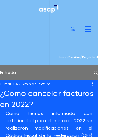
Inicia Sesión/Regístrate
Entrada
10 mar 2022
3 min de lectura
¿Cómo cancelar facturas
en 2022?
Como hemos informado con 
anterioridad para el ejercicio 2022 se 
realizaron modificaciones en el 
Código Fiscal de la Federación (CFF) 