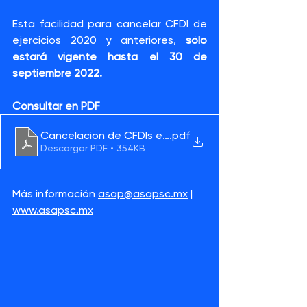
Esta facilidad para cancelar CFDI de 
ejercicios 2020 y anteriores, 
sólo 
estará vigente hasta el 30 de 
septiembre 2022.
Consultar en PDF
Cancelacion de CFDIs en 2022
.pdf
Descargar PDF • 354KB
Más información 
asap@asapsc.mx
 | 
www.asapsc.mx