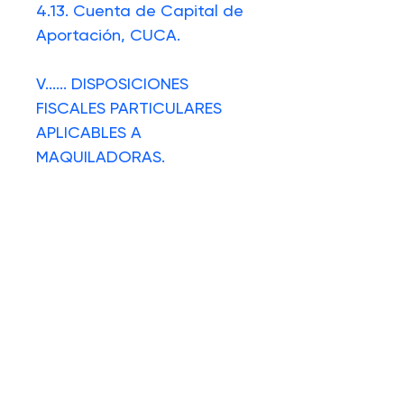
4.13.
Cuenta de Capital de
Aportación, CUCA.
V.
.....
DISPOSICIONES
FISCALES PARTICULARES
APLICABLES A
MAQUILADORAS.
VI.
....
PRESENTACIÓN DE LA
DECLARACIÓN ANUAL
2024.
Archivo en PDF
Material en PDF con 94 hojas.
índice