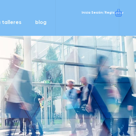
Inicia Sesión/Regístrate
 talleres
blog