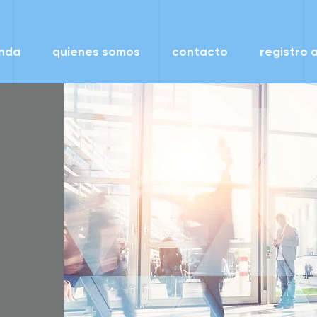
enda
quienes somos
contacto
registro a