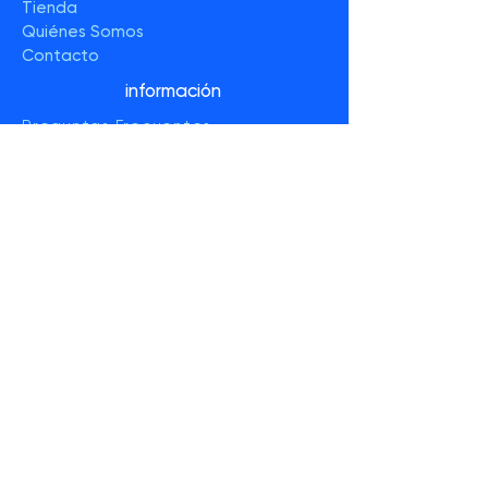
Tienda
Quiénes Somos
Contacto
información
Preguntas Frecuentes
Políticas de la Tienda
Método de Pagos
síguenos:
Facebook
Twitter
Instagram
YouTube
ENTERATE DE
MÁS EN
NUESTRO
BOLETÍN