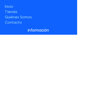
Inicio
Tienda
Quiénes Somos
Contacto
información
Preguntas Frecuentes
Políticas de la Tienda
Método de Pagos
síguenos:
Facebook
Twitter
Instagram
YouTube
ENTERATE DE
MÁS EN
NUESTRO