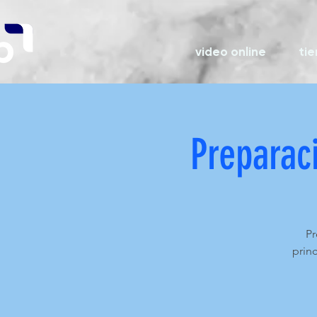
video online
ti
Preparac
Pr
prin