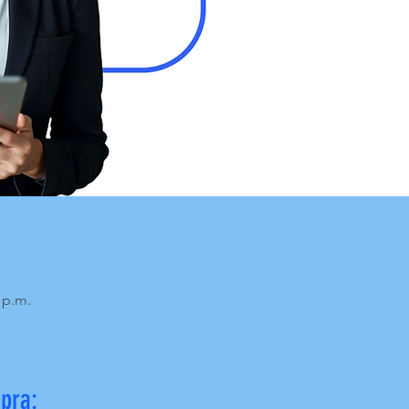
 p.m.
pra: