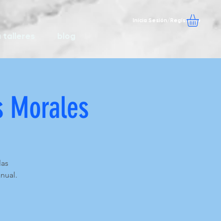
Inicia Sesión/Regístrate
 talleres
blog
s Morales
las
nual.