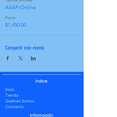
ASAP-Online
Precio
$1,450.00
Compartir este evento
índice
Inicio
Tienda
Quiénes Somos
Contacto
información