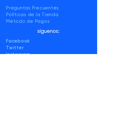
Preguntas Frecuentes
Políticas de la Tienda
Método de Pagos
síguenos:
Facebook
Twitter
Instagram
YouTube
ENTERATE DE
MÁS EN
NUESTRO
BOLETÍN
MENSUAL