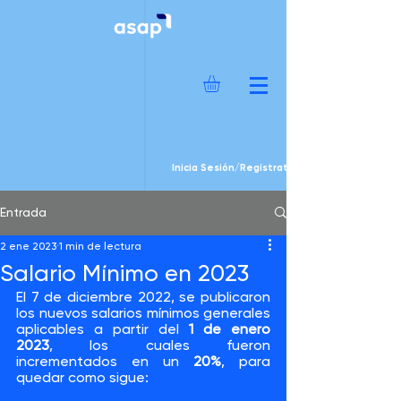
Inicia Sesión/Regístrate
Entrada
2 ene 2023
1 min de lectura
Salario Mínimo en 2023
El 7 de diciembre 2022, se publicaron
los nuevos salarios mínimos generales 
aplicables a partir del 
1 de enero 
2023
, los cuales fueron 
incrementados en un 
20%
, para 
quedar como sigue: